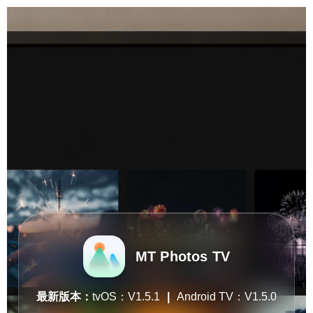
MT Photos TV
最新版本：
tvOS：V
1.5.1
|
Android TV：V
1.5.0