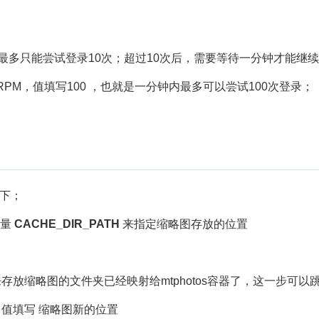
最多只能尝试登录10次；超过10次后，需要等待一分钟才能继
RPM，值填写100 ，也就是一分钟内最多可以尝试100次登录；
录下；
变量
CACHE_DIR_PATH
来指定缩略图存放的位置
缩略图的文件夹已经映射给mtphotos容器了，这一步可以跳过，
 值填写 缩略图新的位置