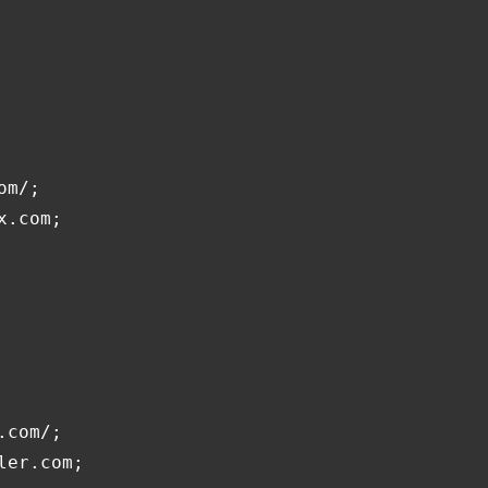
m/;

.com;

com/;

er.com;
