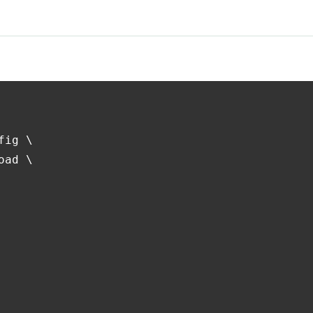
ig \

ad \
