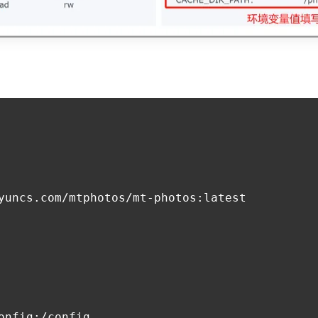
yuncs.com/mtphotos/mt-photos:latest

nfig:/config
