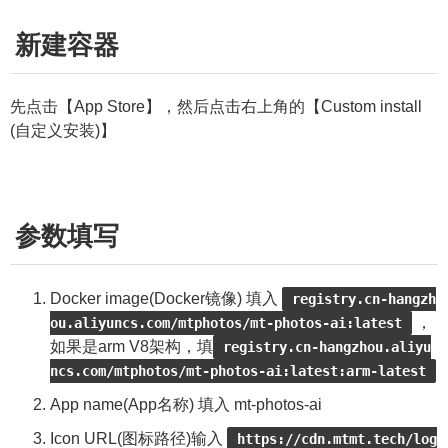
新建容器
先点击【App Store】，然后点击右上角的【Custom install
(自定义安装)】
参数填写
Docker image(Docker镜像) 填入
registry.cn-hangzh
，
ou.aliyuncs.com/mtphotos/mt-photos-ai:latest
如果是arm V8架构，填
registry.cn-hangzhou.aliyu
ncs.com/mtphotos/mt-photos-ai:latest:arm-latest
App name(App名称) 填入 mt-photos-ai
Icon URL(图标路径)输入
https://cdn.mtmt.tech/log