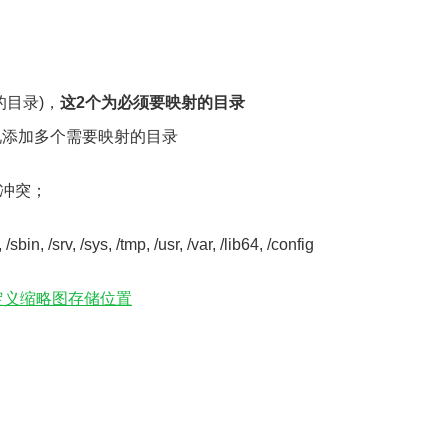
的目录)，
这2个为必须要映射的目录
况添加多个需要映射的目录
冲突；
sbin, /srv, /sys, /tmp, /usr, /var, /lib64, /config
定义缩略图存储位置