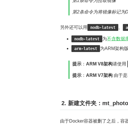
第1条命令为拉取镜像
第2条命令为将镜像标记为Do
另外还可以用
、
nodb-latest
a
为
不含数据
nodb-latest
为ARM架构
arm-latest
提示
：
ARM V8架构
请使用
提示
：
ARM V7架构
由于是
2. 新建文件夹：mt_photos/
由于Docker容器被删了之后，