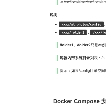
-v /etc/localtime:/etc/localti
说明
：
/xxx/mt_photos/config
，
/xxx/folder1
/xxx/fo
/folder1
、
/folder2
只是举例
容器内部系统目录
列表：/bin, /
提示：如果/config目录空间
Docker Compose