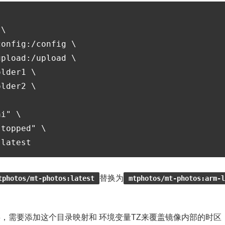
\

onfig:/config \

pload:/upload \

lder1 \

lder2 \

i" \

topped" \

替换为
tphotos/mt-photos:latest
mtphotos/mt-photos:arm-l
8，需要添加这个目录映射和 环境变量TZ来覆盖镜像内部的时区