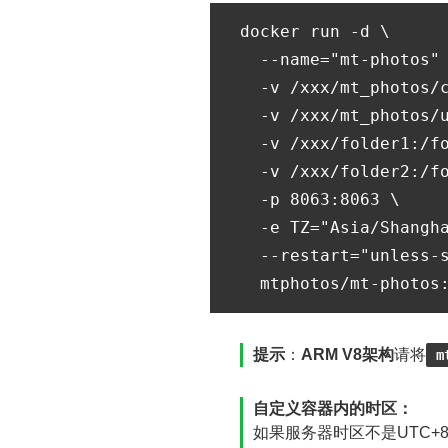
docker run -d \

  --name="mt-photos" 
  -v /xxx/mt_photos/c
  -v /xxx/mt_photos/u
  -v /xxx/folder1:/fo
  -v /xxx/folder2:/fo
  -p 8063:8063 \

  -e TZ="Asia/Shangha
  --restart="unless-s
提示
：
ARM V8架构
请将
m
自定义容器内的时区：
如果服务器时区不是UTC+